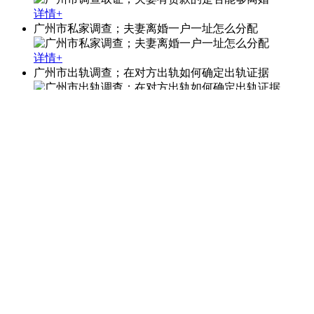
详情+
广州市私家调查；夫妻离婚一户一址怎么分配
详情+
广州市出轨调查；在对方出轨如何确定出轨证据
详情+
广州市私人调查；微信上的语音能做证据吗
详情+
广州市私家调查；过错推定是否可实现举证责任倒置
详情+
广州市调查公司；女方婚后无工作，离婚财产要怎样划分
详情+
公司新闻
News
查看更多 +
广州市私家侦探公司；离婚女方未给生活费怎样处理
2026